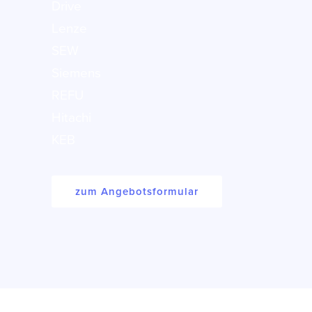
Drive
Lenze
SEW
Siemens
REFU
Hitachi
KEB
zum Angebotsformular