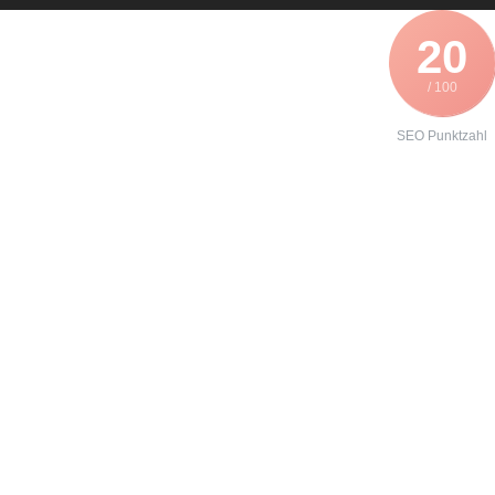
20
/ 100
SEO Punktzahl
Angebot zur
Reparatur eines
Siemens
Micromaster
440