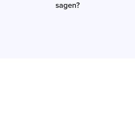
sagen?
Jetzt Angebot
erhalten
Innerhalb von maximal 48 Stunden
melden wir uns bei Ihnen mit einem