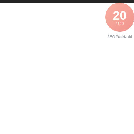
20
/ 100
SEO Punktzahl
Angebot zur
Wartung eines
Drive FC-102
erhalten