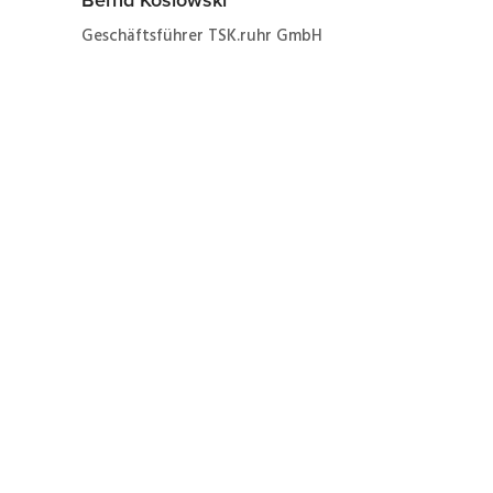
Bernd Koslowski
Geschäftsführer TSK.ruhr GmbH
Jetzt ganz einfach und
schnell zum Angebot
zur Wartung eines Drive
FC-102
In einfachen Schritten zum