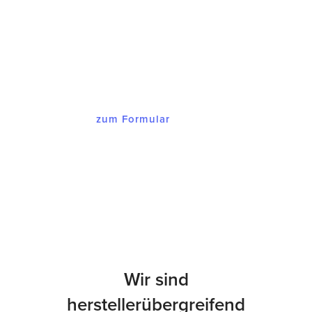
Innerhalb von maximal 48 Stunden
melden wir uns bei Ihnen mit einem
Angebot, dass Sie begeistern wird.
zum Formular
Wir sind
herstellerübergreifend