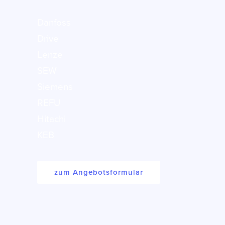
Danfoss
Drive
Lenze
SEW
Siemens
REFU
Hitachi
KEB
zum Angebotsformular