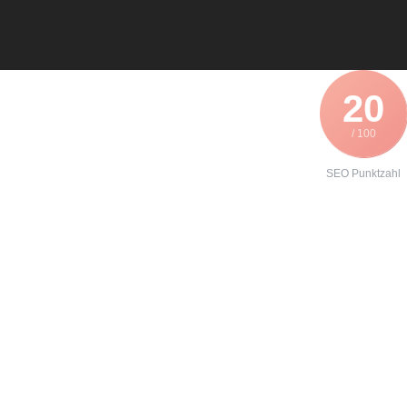
20
/ 100
SEO Punktzahl
Angebot zur
Wartung eines
Lenze