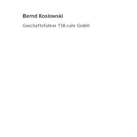
Bernd Koslowski
Geschäftsführer TSK.ruhr GmbH
Jetzt ganz einfach und
schnell zum Angebot
zur Wartung eines SEW
31C040-503-4-00