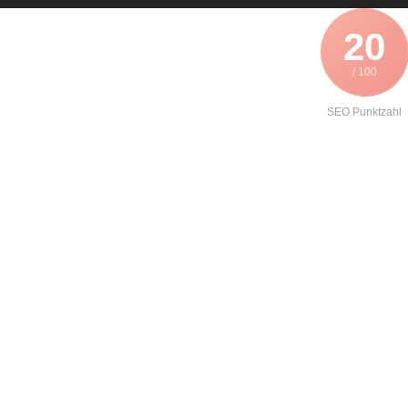
20
/ 100
SEO Punktzahl
Angebot zur
Wartung eines
SEW 31C040-
503-4-00
erhalten