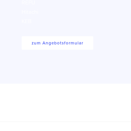
REFU
Hitachi
KEB
zum Angebotsformular